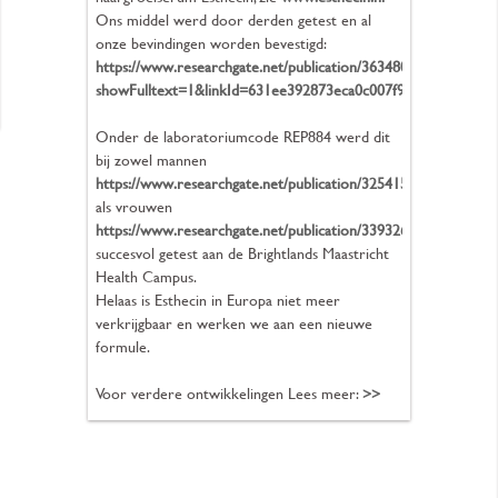
Ons middel werd door derden getest en al
onze bevindingen worden bevestigd:
https://www.researchgate.net/publication/363480167_Functi
showFulltext=1&linkId=631ee392873eca0c007f94d7
Onder de laboratoriumcode REP884 werd dit
bij zowel mannen
https://www.researchgate.net/publication/325415802_Effect
als vrouwen
https://www.researchgate.net/publication/339326167_Effec
succesvol getest aan de Brightlands Maastricht
Health Campus.
Helaas is Esthecin in Europa niet meer
verkrijgbaar en werken we aan een nieuwe
formule.
Voor verdere ontwikkelingen Lees meer:
>>