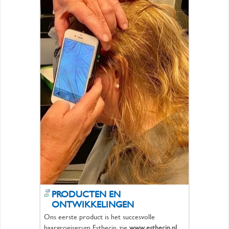
PRODUCTEN EN
ONTWIKKELINGEN
Ons eerste product is het succesvolle
haargroeiserum Esthecin, zie
www.esthecin.nl