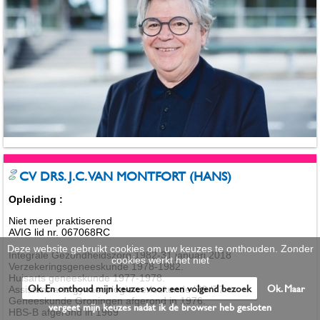
CV DRS. J.C. VAN MONTFORT (HANS)
Opleiding :
Niet meer praktiserend
AVIG lid nr. 067068RC
Deze website gebruikt cookies om uw keuzes te onthouden. Zonder
Integrale Gezondheidszorg 1982-31 januari 2018
cookies werkt het niet
Verzekeringsgeneeskunde 1978-1982.
Huisarts geneeskunde 1977-1978.
Ok. En onthoud mijn keuzes voor een volgend bezoek
Ok. Maar
Assistent-arts gynaecologie verloskunde '76-'77.
Geneeskunde Groningen afgerond in 1976.
vergeet mijn keuzes nadat ik de browser heb gesloten
HBS-B afgerond in 1969