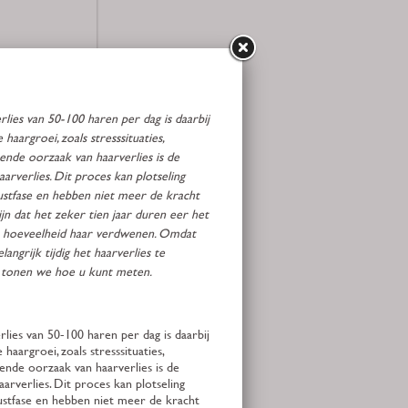
eeds uit hetzelfde
100 haren per dag
diverse zaken
 haargroei, zoals
rmonen en
st voorkomende
invloed van het
en we androgeen
seling heftig
 steken in de
n niet meer de
n dit proces
n dat het zeker
alt. Er is dan
oorspronkelijke
Omdat haarzakjes
meer actief zijn
verlies te
n het hoofdstuk “