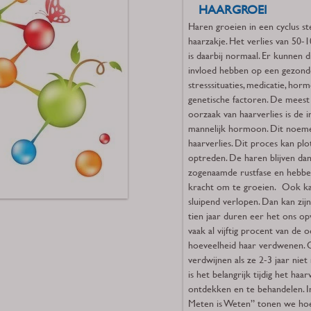
HAARGROEI
Haren groeien in een cyclus st
haarzakje. Het verlies van 50-
is daarbij normaal. Er kunnen 
invloed hebben op een gezonde
stresssituaties, medicatie, ho
genetische factoren. De mee
oorzaak van haarverlies is de 
mannelijk hormoon. Dit noem
haarverlies. Dit proces kan plot
optreden. De haren blijven dan
zogenaamde rustfase en hebbe
kracht om te groeien. Ook ka
sluipend verlopen. Dan kan zij
tien jaar duren eer het ons opv
vaak al vijftig procent van de 
hoeveelheid haar verdwenen. 
verdwijnen als ze 2-3 jaar niet 
is het belangrijk tijdig het haar
ontdekken en te behandelen. I
Meten is Weten” tonen we ho