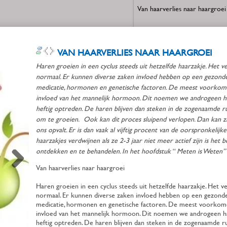
Van haarverlies naar haargroei
Haren groeien in een cyclus st
haarzakje. Het verlies van 50-
is daarbij normaal. Er kunnen 
invloed hebben op een gezonde
stresssituaties, medicatie, ho
genetische factoren. De mee
oorzaak van haarverlies is de 
mannelijk hormoon. Dit noem
haarverlies. Dit proces kan plot
optreden. De haren blijven dan
zogenaamde rustfase en hebbe
kracht om te groeien. Ook ka
sluipend verlopen. Dan kan zij
tien jaar duren eer het ons opv
vaak al vijftig procent van de 
hoeveelheid haar verdwenen. 
verdwijnen als ze 2-3 jaar niet 
is het belangrijk tijdig het haar
ontdekken en te behandelen. I