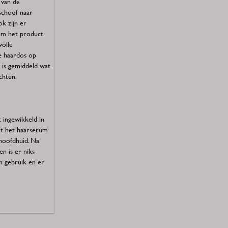
 van de
schoof naar
k zijn er
om het product
volle
de haardos op
t is gemiddeld wat
chten.
 ingewikkeld in
rt het haarserum
hoofdhuid. Na
n is er niks
in gebruik en er