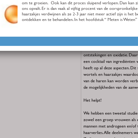
Meten is Weten” tonen we ho
De samenstelling van ons ser
Haargroei wordt beïnvloed doo
factoren, de hormoonspiegel, lee
voedingsfactoren, beïnvloeding
stoffen, zoals rookgedrag, laag
ontstekingen en oxidatie. Daa
een cocktail van ingrediënten 
heeft op al deze aspecten. Di
wortels en haarzakjes waardoo
van de haren kan worden verb
de mogelijkheden van de aanwe
Het helpt!
We hebben een tweetal studies
zowel een groep vrouwen als 
mannen met androgeen en/of 
haarverlies. Alle deelnemers 