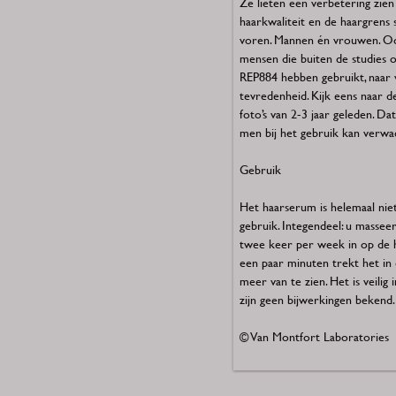
Ze lieten een verbetering zien
haarkwaliteit en de haargrens 
voren. Mannen én vrouwen. Oo
mensen die buiten de studies 
REP884 hebben gebruikt, naar 
tevredenheid. Kijk eens naar 
foto’s van 2-3 jaar geleden. Da
men bij het gebruik kan verwa
Gebruik
Het haarserum is helemaal niet
gebruik. Integendeel: u massee
twee keer per week in op de 
een paar minuten trekt het in e
meer van te zien. Het is veilig 
zijn geen bijwerkingen bekend.
© Van Montfort Laboratories