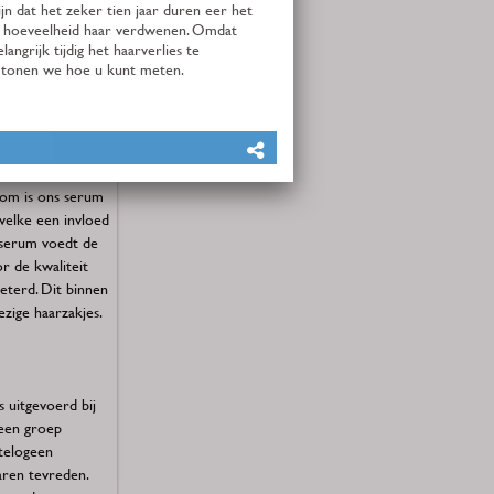
e u kunt meten.
um
r erfelijke
fstijl,
 vanuit toxische
gradige
rom is ons serum
welke een invloed
t serum voedt de
r de kwaliteit
eterd. Dit binnen
zige haarzakjes.
 uitgevoerd bij
een groep
telogeen
waren tevreden.