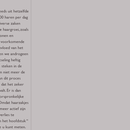
eeds uit hetzelfde
100 haren per dag
diverse zaken
 haargroei, zoals
rmonen en
st voorkomende
invloed van het
en we androgeen
seling heftig
 steken in de
n niet meer de
n dit proces
n dat het zeker
alt. Er is dan
oorspronkelijke
Omdat haarzakjes
meer actief zijn
verlies te
n het hoofdstuk “
e u kunt meten.